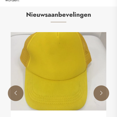
Nieuwsaanbevelingen
​Wat is het verschil tussen een T-shirt en een
korte mouw?
Bekijk meer >>

