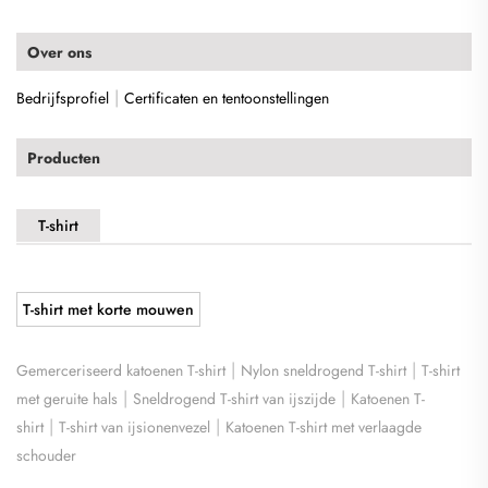
Over ons
|
Bedrijfsprofiel
Certificaten en tentoonstellingen
Producten
T-shirt
T-shirt met korte mouwen
|
|
Gemerceriseerd katoenen T-shirt
Nylon sneldrogend T-shirt
T-shirt
|
|
met geruite hals
Sneldrogend T-shirt van ijszijde
Katoenen T-
|
|
shirt
T-shirt van ijsionenvezel
Katoenen T-shirt met verlaagde
schouder