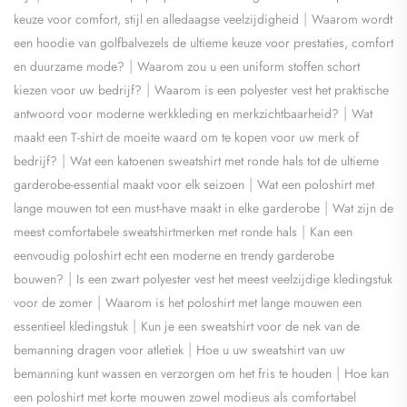
|
keuze voor comfort, stijl en alledaagse veelzijdigheid
Waarom wordt
een hoodie van golfbalvezels de ultieme keuze voor prestaties, comfort
|
en duurzame mode?
Waarom zou u een uniform stoffen schort
|
kiezen voor uw bedrijf?
Waarom is een polyester vest het praktische
|
antwoord voor moderne werkkleding en merkzichtbaarheid?
Wat
maakt een T-shirt de moeite waard om te kopen voor uw merk of
|
bedrijf?
Wat een katoenen sweatshirt met ronde hals tot de ultieme
|
garderobe-essential maakt voor elk seizoen
Wat een poloshirt met
|
lange mouwen tot een must-have maakt in elke garderobe
Wat zijn de
|
meest comfortabele sweatshirtmerken met ronde hals
Kan een
eenvoudig poloshirt echt een moderne en trendy garderobe
|
bouwen?
Is een zwart polyester vest het meest veelzijdige kledingstuk
|
voor de zomer
Waarom is het poloshirt met lange mouwen een
|
essentieel kledingstuk
Kun je een sweatshirt voor de nek van de
|
bemanning dragen voor atletiek
Hoe u uw sweatshirt van uw
|
bemanning kunt wassen en verzorgen om het fris te houden
Hoe kan
een poloshirt met korte mouwen zowel modieus als comfortabel