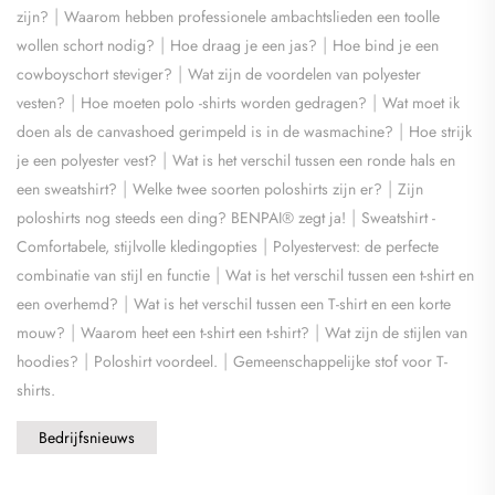
|
zijn?
Waarom hebben professionele ambachtslieden een toolle
|
|
wollen schort nodig?
Hoe draag je een jas?
Hoe bind je een
|
cowboyschort steviger?
Wat zijn de voordelen van polyester
|
|
vesten?
Hoe moeten polo -shirts worden gedragen?
Wat moet ik
|
doen als de canvashoed gerimpeld is in de wasmachine?
Hoe strijk
|
je een polyester vest?
Wat is het verschil tussen een ronde hals en
|
|
een sweatshirt?
Welke twee soorten poloshirts zijn er?
Zijn
|
poloshirts nog steeds een ding? BENPAI® zegt ja!
Sweatshirt -
|
Comfortabele, stijlvolle kledingopties
​Polyestervest: de perfecte
|
combinatie van stijl en functie
Wat is het verschil tussen een t-shirt en
|
een overhemd?
​Wat is het verschil tussen een T-shirt en een korte
|
|
mouw?
Waarom heet een t-shirt een t-shirt?
Wat zijn de stijlen van
|
|
hoodies?
Poloshirt voordeel.
Gemeenschappelijke stof voor T-
shirts.
Bedrijfsnieuws