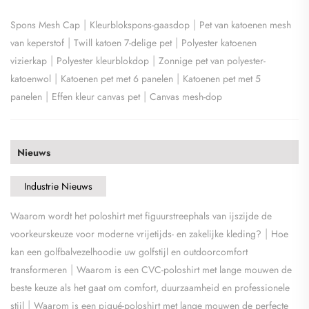
|
|
Spons Mesh Cap
Kleurblokspons-gaasdop
Pet van katoenen mesh
|
|
van keperstof
Twill katoen 7-delige pet
Polyester katoenen
|
|
vizierkap
Polyester kleurblokdop
Zonnige pet van polyester-
|
|
katoenwol
Katoenen pet met 6 panelen
Katoenen pet met 5
|
|
panelen
Effen kleur canvas pet
Canvas mesh-dop
Nieuws
Industrie Nieuws
Waarom wordt het poloshirt met figuurstreephals van ijszijde de
|
voorkeurskeuze voor moderne vrijetijds- en zakelijke kleding?
Hoe
kan een golfbalvezelhoodie uw golfstijl en outdoorcomfort
|
transformeren
Waarom is een CVC-poloshirt met lange mouwen de
beste keuze als het gaat om comfort, duurzaamheid en professionele
|
stijl
Waarom is een piqué-poloshirt met lange mouwen de perfecte