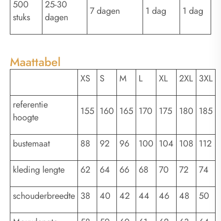
500
25-30
7 dagen
1 dag
1 dag
stuks
dagen
Maattabel
XS
S
M
L
XL
2XL
3XL
referentie
155
160
165
170
175
180
185
hoogte
bustemaat
88
92
96
100
104
108
112
kleding lengte
62
64
66
68
70
72
74
schouderbreedte
38
40
42
44
46
48
50