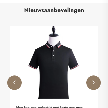
Nieuwsaanbevelingen


Hoe kan een poloshirt met korte mouwen