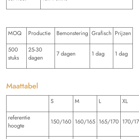
MOQ
Productie
Bemonstering
Grafisch
Prijzen
500
25-30
7 dagen
1 dag
1 dag
stuks
dagen
Maattabel
S
M
L
XL
referentie
150/160
160/165
165/170
170/1
hoogte