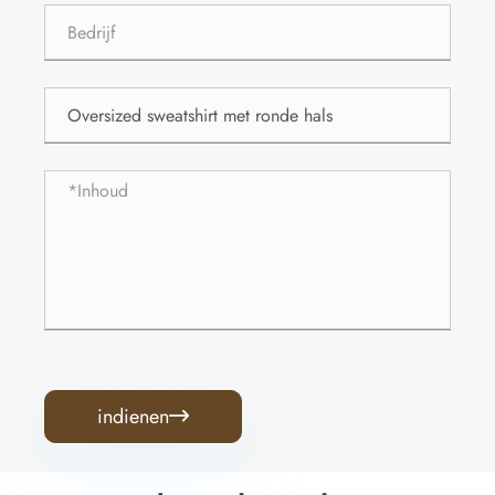
indienen
