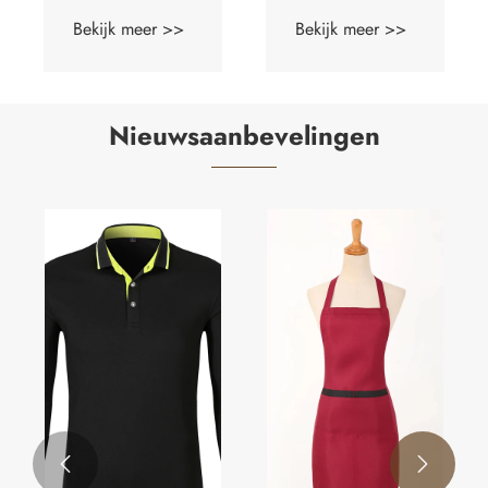
ronde hals
sweatshirt met
Bekijk meer >>
Bekijk meer >>
ronde hals
Nieuwsaanbevelingen

