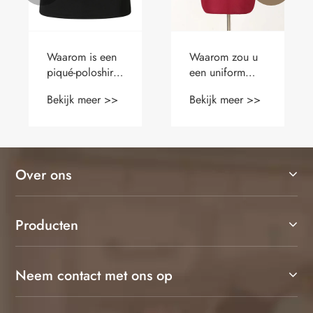
Waarom is een
Waarom zou u
piqué-poloshirt
een uniform
met lange
stoffen schort
Bekijk meer >>
Bekijk meer >>
mouwen de
kiezen voor uw
perfecte keuze
bedrijf?
voor comfort,
stijl en
alledaagse
Over ons
veelzijdigheid
Producten
Neem contact met ons op